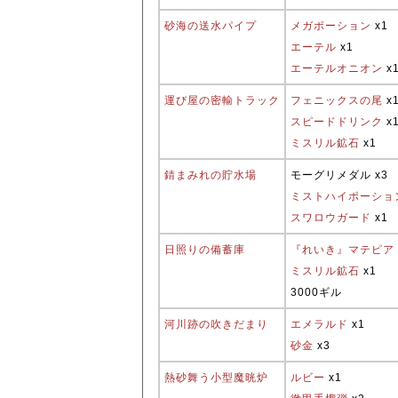
砂海の送水パイプ
メガポーション
x1
エーテル
x1
エーテルオニオン
x
運び屋の密輸トラック
フェニックスの尾
x
スピードドリンク
x
ミスリル鉱石
x1
錆まみれの貯水場
モーグリメダル x3
ミストハイポーショ
スワロウガード
x1
日照りの備蓄庫
『れいき』マテピア
ミスリル鉱石
x1
3000ギル
河川跡の吹きだまり
エメラルド
x1
砂金
x3
熱砂舞う小型魔晄炉
ルビー
x1