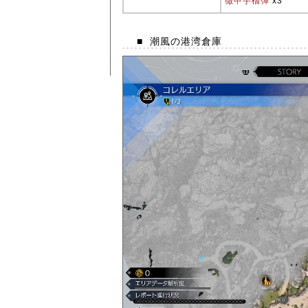
徹甲手榴弾
x3
■
潮風の港湾倉庫