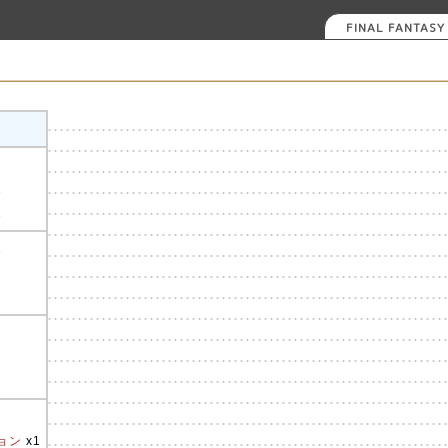
FINAL FANTASY 
1
1
1
2
ョン
x1