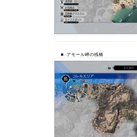
■
アモール岬の桟橋