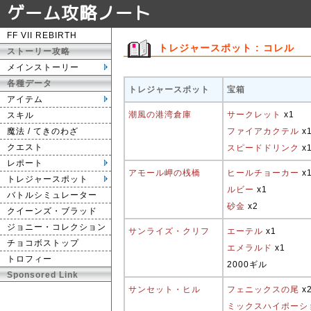
ゲーム攻略ノート
FF VII REBIRTH
トレジャースポット : コレル
ストーリー攻略
メインストーリー
各種データ
トレジャースポット
宝箱
アイテム
潮風の港湾倉庫
サークレット
x1
スキル
魔法 / てきのわざ
ファイアカクテル
x
クエスト
スピードドリンク
x
レポート
アモール岬の桟橋
ヒールチョーカー
x
トレジャースポット
ルビー
x1
バトルシミュレーター
砂金
x2
クイーンズ・ブラッド
ジョニー・コレクション
サンライズ・クリフ
エーテル
x1
チョコボストップ
エメラルド
x1
トロフィー
2000ギル
Sponsored Link
サンセット・ヒル
フェニックスの尾
x
ミックスハイポーシ