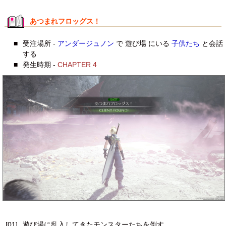
あつまれフロッグス！
■
受注場所 -
アンダージュノン
で 遊び場 にいる
子供たち
と会話
する
■
発生時期 -
CHAPTER 4
[01]
遊び場に乱入してきたモンスターたちを倒す。