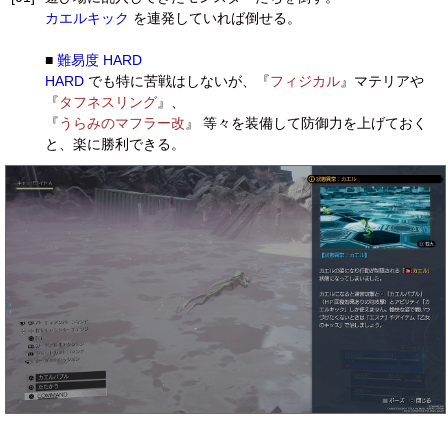
カエルキック
を連発していれば倒せる。
■
難易度 HARD
HARD
でも特に苦戦はしないが、『
フィジカル
』マテリアや
『
タフネスリング
』、
『
うらみのマフラー改
』 等々を装備して防御力を上げておく
と、楽に勝利できる。