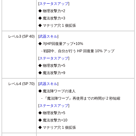
[
ステータスアップ
]
◆ 物理攻撃力+2
◆ 魔法攻撃力+3
◆ マテリア穴 1 個拡張
レベル3 (SP 40)
[
武器スキル
]
◆ 与HP回復量アップ+10%
- 戦闘中、自分が行う HP 回復量 10% アップ
[
ステータスアップ
]
◆ 物理攻撃力+5
◆ 魔法攻撃力+9
レベル4 (SP 70)
[
武器スキル
]
◆ 魔法陣ワープの達人
- 『魔法陣ワープ』再使用までの時間が 2 秒短縮
[
ステータスアップ
]
◆ 物理攻撃力+5
◆ 魔法攻撃力+10
◆ マテリア穴 1 個拡張