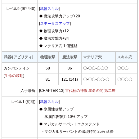
レベル9 (SP 440)
[
武器スキル
]
◆ 魔法攻撃力アップ+20
[
ステータスアップ
]
◆ 物理攻撃力+12
◆ 魔法攻撃力+34
◆ マテリア穴 1 個連結
武器/[アビリティ]
物理攻撃
魔法攻撃
マテリア穴
スキル穴
ガンバンテイン
58
86
〇-〇〇-〇〇〇
〇〇〇
[
生命の鼓動
]
81
121 (141)
〇-〇〇-〇〇-〇
〇〇〇〇
入手場所
[CHAPTER 13]
古代種の神殿 星命の間 第二層
レベル1 (初期)
[
武器スキル
]
◆ 氷属性攻撃アップ
- 氷属性攻撃力 10% アップ
◆ マジカルサーバントエクステンド
- マジカルサーバントの出現時間 25% 延長