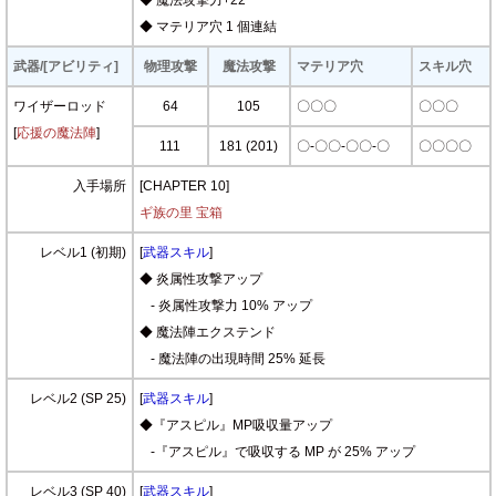
◆ 魔法攻撃力+22
◆ マテリア穴 1 個連結
武器/[アビリティ]
物理攻撃
魔法攻撃
マテリア穴
スキル穴
ワイザーロッド
64
105
〇〇〇
〇〇〇
[
応援の魔法陣
]
111
181 (201)
〇-〇〇-〇〇-〇
〇〇〇〇
入手場所
[CHAPTER 10]
ギ族の里 宝箱
レベル1 (初期)
[
武器スキル
]
◆ 炎属性攻撃アップ
- 炎属性攻撃力 10% アップ
◆ 魔法陣エクステンド
- 魔法陣の出現時間 25% 延長
レベル2 (SP 25)
[
武器スキル
]
◆『アスピル』MP吸収量アップ
-『アスピル』で吸収する MP が 25% アップ
レベル3 (SP 40)
[
武器スキル
]