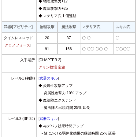
◆ 物理攻撃力+17
◆ 魔法攻撃力+25
◆ マテリア穴 1 個連結
武器/[アビリティ]
物理攻撃
魔法攻撃
マテリア穴
スキル穴
タイムレスロッド
20
37
〇-〇
〇
[
クロノフォース
]
91
166
〇-〇〇-〇〇-〇
〇〇〇〇
入手場所
[CHAPTER 2]
グリン牧場 宝箱
レベル1 (初期)
[
武器スキル
]
◆ 炎属性攻撃アップ
- 炎属性攻撃力 10% アップ
◆ 魔法陣エクステンド
- 魔法陣の出現時間 25% 延長
レベル2 (SP 25)
[
武器スキル
]
◆ 与デバフ効果時間アップ
- 敵にかける弱体化効果の継続時間 25% 延長