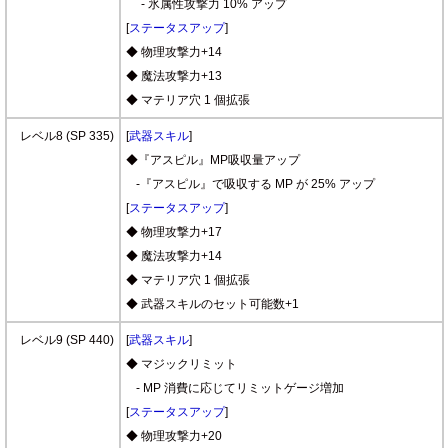
- 氷属性攻撃力 10% アップ
[
ステータスアップ
]
◆ 物理攻撃力+14
◆ 魔法攻撃力+13
◆ マテリア穴 1 個拡張
レベル8 (SP 335)
[
武器スキル
]
◆『アスピル』MP吸収量アップ
-『アスピル』で吸収する MP が 25% アップ
[
ステータスアップ
]
◆ 物理攻撃力+17
◆ 魔法攻撃力+14
◆ マテリア穴 1 個拡張
◆ 武器スキルのセット可能数+1
レベル9 (SP 440)
[
武器スキル
]
◆ マジックリミット
- MP 消費に応じてリミットゲージ増加
[
ステータスアップ
]
◆ 物理攻撃力+20