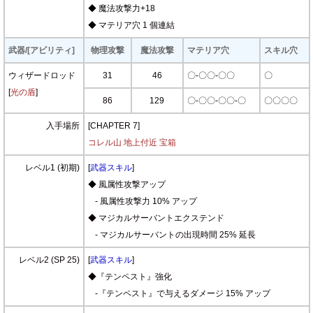
◆ 魔法攻撃力+18
◆ マテリア穴 1 個連結
武器/[アビリティ]
物理攻撃
魔法攻撃
マテリア穴
スキル穴
ウィザードロッド
31
46
〇-〇〇-〇〇
〇
[
光の盾
]
86
129
〇-〇〇-〇〇-〇
〇〇〇〇
入手場所
[CHAPTER 7]
コレル山 地上付近 宝箱
レベル1 (初期)
[
武器スキル
]
◆ 風属性攻撃アップ
- 風属性攻撃力 10% アップ
◆ マジカルサーバントエクステンド
- マジカルサーバントの出現時間 25% 延長
レベル2 (SP 25)
[
武器スキル
]
◆『テンペスト』強化
-『テンペスト』で与えるダメージ 15% アップ