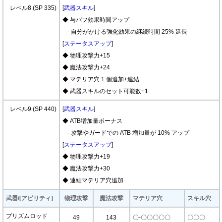
レベル8 (SP 335)
[
武器スキル
]
◆ 与バフ効果時間アップ
- 自分がかける強化効果の継続時間 25% 延長
[
ステータスアップ
]
◆ 物理攻撃力+15
◆ 魔法攻撃力+24
◆ マテリア穴 1 個追加+連結
◆ 武器スキルのセット可能数+1
レベル9 (SP 440)
[
武器スキル
]
◆ ATB増加量ボーナス
- 攻撃やガードでの ATB 増加量が 10% アップ
[
ステータスアップ
]
◆ 物理攻撃力+19
◆ 魔法攻撃力+30
◆ 連結マテリア穴追加
武器/[アビリティ]
物理攻撃
魔法攻撃
マテリア穴
スキル穴
プリズムロッド
49
143
〇-〇〇〇〇〇
〇〇〇