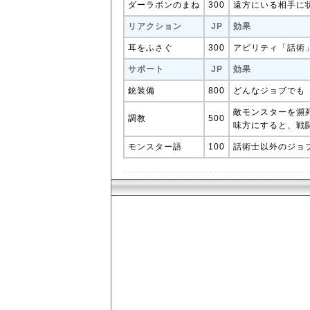
ダーラボンのまね
300
遠方にいる相手に
リアクション
JP
効果
耳をふさぐ
300
アビリティ「話術
サポート
JP
効果
銃装備
800
どんなジョブでも
敵モンスターを瀕
調教
500
味方にすると、戦
モンスター語
100
話術士以外のジョ