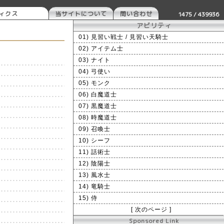
ティクス
当サイトについて
問い合わせ
1475 / 439936
アビリティ
01) 見習い戦士 / 見習い天騎士
02) アイテム士
03) ナイト
04) 弓使い
05) モンク
06) 白魔道士
07) 黒魔道士
08) 時魔道士
09) 召喚士
10) シーフ
11) 話術士
12) 陰陽士
13) 風水士
14) 竜騎士
15) 侍
[ 次のページ ]
Sponsored Link