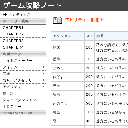
ゲーム攻略ノート
FF タクティクス
アビリティ : 話術士
ストーリー攻略
CHAPTER1
CHAPTER2
アクション
JP
効果
CHAPTER3
巧みな話術で、遠
CHAPTER4
勧誘
100
味方にすると、戦
各種データ
説得
100
遠方にいる相手の「
サイドストーリー
アイテム
ほめる
200
遠方にいる相手の「
武器
おどす
200
遠方にいる相手の「
防具 / アクセサリ
説法
200
遠方にいる相手の「
アビリティ
儲け話
解法
200
遠方にいる相手の「
ディープダンジョン
死の予言
500
遠方にいる相手に
トロフィー
商談
100
遠方にいる敵から
Sponsored Link
悪口
300
遠方にいる相手に