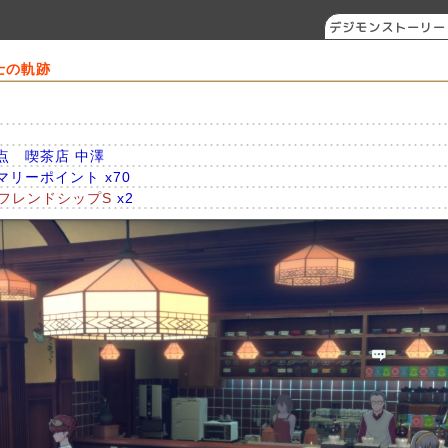
デジモンストーリー
ジャ
士の軌跡
点 喫茶店 中澤
アノマリーポイント x70
フレンドシップS
x2