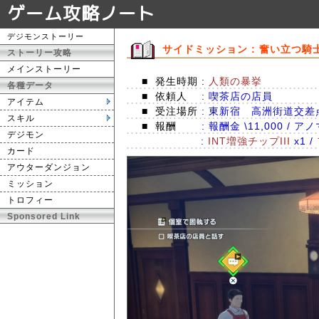
ゲーム攻略ノート
デジモンストーリー
サイドミッション : 奮い立つ騎
ストーリー攻略
メインストーリー
■
発生時期 :
人類の暴挙
各種データ
■
依頼人
: 喫茶店の店員
アイテム
■
受注場所
: 東新宿 高洲街道交差
スキル
■
報酬
: 報酬金 \11,000 / 
デジモン
:
INT増強チップIII
x1 /
カード
アウターダンジョン
ミッション
トロフィー
Sponsored Link