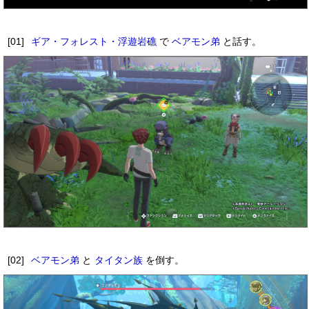
[01]
ギア・フォレスト・浮遊岩礁
で
ベアモン弟
と話す。
[02]
ベアモン弟
と
タイタン族
を倒す。