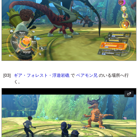
[03]
ギア・フォレスト・浮遊岩礁
で
ベアモン兄
のいる場所へ行
く。