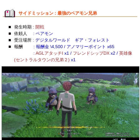
サイドミッション : 最強のベアモン兄弟
■
発生時期 :
開戦
■
依頼人
: ベアモン
■
受注場所
: デジタルワールド ギア・フォレスト
■
報酬
: 報酬金 \4,500 / アノマリーポイント x65
:
AGLアタッチI
x1 /
フレンドシップDX
x2 /
英雄像
(セントラルタウンの兄弟２)
x1