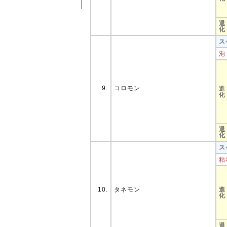
退
化
ス
泡
9.
コロモン
進
化
退
化
ス
粘
10.
タネモン
進
化
退