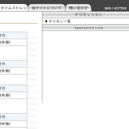
 タイムストレン
当サイトについて
問い合わせ
849 / 437358
ー
デジモンリスト
■ デジモン一覧
Sponsored Link
世代
幼年期I
世代
幼年期I
世代
幼年期I
世代
幼年期I