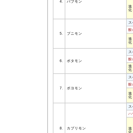
4.
バブモン
進
化
ス
酸
5.
プニモン
進
化
ス
酸
6.
ボタモン
進
化
ス
酸
7.
ポヨモン
進
化
ス
ハ
8.
カプリモン
進
化