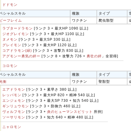
ドドモン
ペシャルスキル
種族
タイプ
ビーフレイム
ワクチン
爬虫類型
ラプタードラモン
[ランク 3 + 最大HP 1090 以上]
ジオグレイモン
[ランク 3 + 最大HP 1100 以上]
ヌメモン
[ランク 3 + 最大SP 330 以上]
グレイモン
[ランク 3 + 最大HP 1120 以上]
コアドラモン(緑)
[ランク 3 + 攻撃力 830 以上]
アグモンー勇気の絆ー
[ランク 8 + 攻撃力 726 +
勇壮の絆
」全習得]
コロモン
ペシャルスキル
種族
タイプ
光衝
ワクチン
聖獣型
エアドラモン
[ランク 3 + 素早さ 380 以上]
レッパモン
[ランク 3 + 最大HP 820 + 精神 540 以上]
エンジェモン
[ランク 3 + 最大SP 730 + 知力 540 以上]
ギンリュウモン
[ランク 3 + 防御力 460 以上]
ヴォルフモン
[ランク 3 +
炎のヒューマンスピリット
所持]
ソーサリモン
[ランク 3 + 知力 640 + 精神 480 以上]
ニャロモン