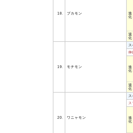
18.
プカモン
進
化
退
化
ス
伸
19.
モチモン
進
化
退
化
ス
ス
20.
ワニャモン
進
化