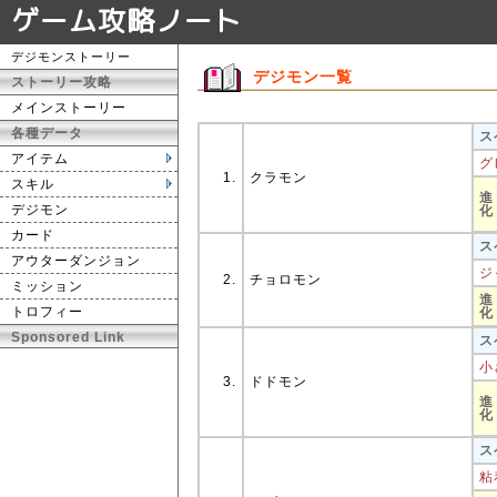
ゲーム攻略ノート
デジモンストーリー
デジモン一覧
ストーリー攻略
メインストーリー
各種データ
ス
アイテム
グ
1.
クラモン
スキル
進
デジモン
化
カード
ス
アウターダンジョン
ジ
2.
チョロモン
ミッション
進
トロフィー
化
Sponsored Link
ス
小
3.
ドドモン
進
化
ス
粘