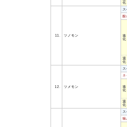
化
ス
酸
11.
ツノモン
進
化
退
化
ス
ネ
12.
ツメモン
進
化
退
化
ス
噛