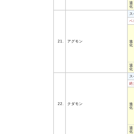
退
化
ス
ベ
21.
アグモン
進
化
退
化
ス
絶
22.
クダモン
進
化
退
化