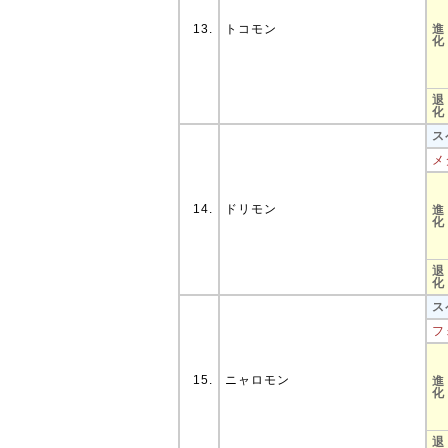
13.
トコモン
進
化
退
化
ス
メ
14.
ドリモン
進
化
退
化
ス
フ
15.
ニャロモン
進
化
退