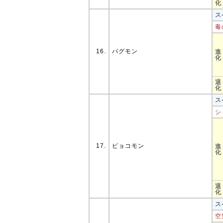
化
ス
毒
16.
パグモン
進
化
退
化
ス
シ
17.
ピョコモン
進
化
退
化
ス
空