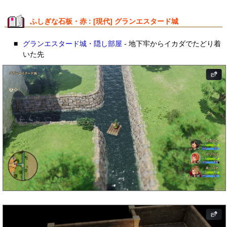
ふしぎな石板・赤 : [現代] グランエスタード城
■
グランエスタード城・隠し部屋
- 地下牢からイカダでたどり着
いた先