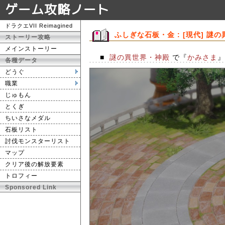
ゲーム攻略ノート
ドラクエVII Reimagined
ふしぎな石板・金 : [現代] 謎
ストーリー攻略
メインストーリー
■
謎の異世界・神殿
で『
かみさま
』
各種データ
どうぐ
職業
じゅもん
とくぎ
ちいさなメダル
石板リスト
討伐モンスターリスト
マップ
クリア後の解放要素
トロフィー
Sponsored Link