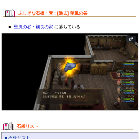
ふしぎな石板・青 : [過去] 聖風の谷
■
聖風の谷・族長の家
に落ちている
石板リスト
■ 石板リスト