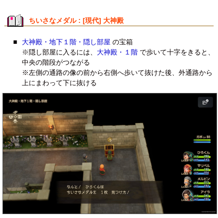
ちいさなメダル : [現代] 大神殿
■
大神殿・地下１階・隠し部屋
の宝箱
※隠し部屋に入るには、
大神殿・１階
で歩いて十字をきると、
中央の階段がつながる
※左側の通路の像の前から右側へ歩いて抜けた後、外通路から
上にまわって下に抜ける