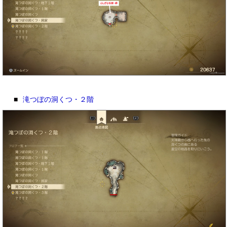
■
滝つぼの洞くつ・２階