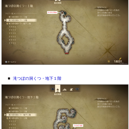
■
滝つぼの洞くつ・地下１階