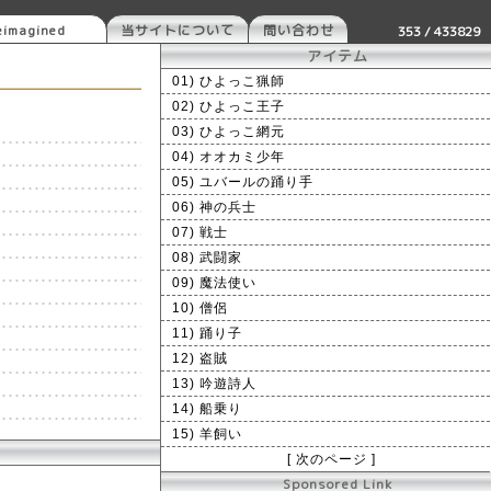
imagined
当サイトについて
問い合わせ
353 / 433829
アイテム
01) ひよっこ猟師
02) ひよっこ王子
03) ひよっこ網元
04) オオカミ少年
05) ユバールの踊り手
06) 神の兵士
07) 戦士
08) 武闘家
09) 魔法使い
10) 僧侶
11) 踊り子
12) 盗賊
13) 吟遊詩人
14) 船乗り
15) 羊飼い
[ 次のページ ]
Sponsored Link