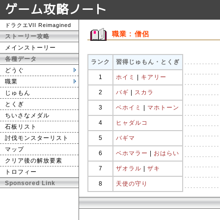
ゲーム攻略ノート
ドラクエVII Reimagined
職業 : 僧侶
ストーリー攻略
メインストーリー
各種データ
ランク
習得じゅもん・とくぎ
どうぐ
1
ホイミ
|
キアリー
職業
2
バギ
|
スカラ
じゅもん
とくぎ
3
ベホイミ
|
マホトーン
ちいさなメダル
4
ヒャダルコ
石板リスト
討伐モンスターリスト
5
バギマ
マップ
6
ベホマラー
|
おはらい
クリア後の解放要素
7
ザオラル
|
ザキ
トロフィー
Sponsored Link
8
天使の守り